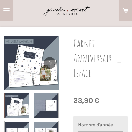
Passer
au
contenu
principal
Carnet
Anniversaire _
Espace
33,90 €
Nombre d'année