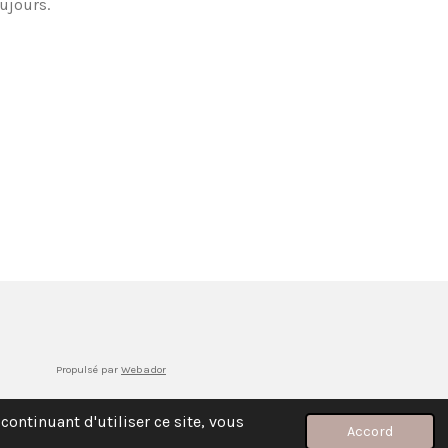
ujours.
Propulsé par
Webador
continuant d'utiliser ce site, vous
Accord