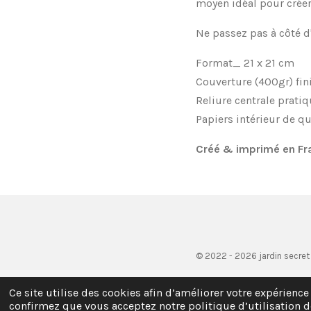
moyen idéal pour créer 
Ne passez pas à côté d
Format_ 21 x 21 cm
Couverture (400gr) fin
Reliure centrale prati
Papiers intérieur de qu
Créé & imprimé en Fr
© 2022 - 2026 jardin secret
Ce site utilise des cookies afin d’améliorer votre expérience
confirmez que vous acceptez notre politique d’utilisation d