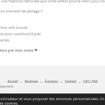
une tradition familiale que votre enfant pourra chérir pour to
'un moment de partage !!
ition soft touche
que pour ouverture à plat
alités
ance par mes soins ❤
Accueil
_
Boutique
_
À propos
_
Contact
_
CGV / FAQ
 papeterie
 utilisateur et vous proposer des annonces personnalisées. En 
es cookies.