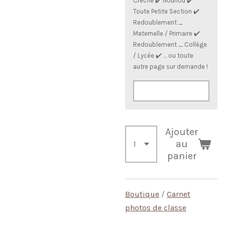
Crèche ✔️ Nounou ✔️
Toute Petite Section ✔️
Redoublement _
Maternelle / Primaire ✔️
Redoublement _ Collège
/ Lycée ✔️ … ou toute
autre page sur demande !
Ajouter
au
panier
Boutique
/
Carnet
photos de classe